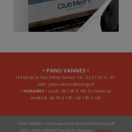
• PANO VANNES •
134 bd de la Paix 56000 Vannes Tél : 02 97 69 11 40 •
Mail : pano-vannes@orange.fr
• HORAIRES •
Lundi : de 14h à 18h Du mardi au
vendredi : de 9h à 12h / de 14h à 18h
PANO VANNES • 134 boulevard de la Paix 56000 Vannes ©
2022 - PANO VANNES Tous droits réservées -
Mentions