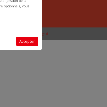
ite (gestion de la
range.fr
re optionnels, vous
4h à 18h
égales
- Création
Piu
&
Breizhdigital
Accepter