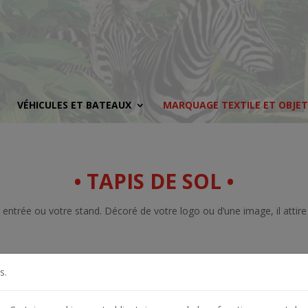
VÉHICULES ET BATEAUX
MARQUAGE TEXTILE ET OBJET
• TAPIS DE SOL •
entrée ou votre stand. Décoré de votre logo ou d’une image, il attire 
s.
• PANO VANNES •