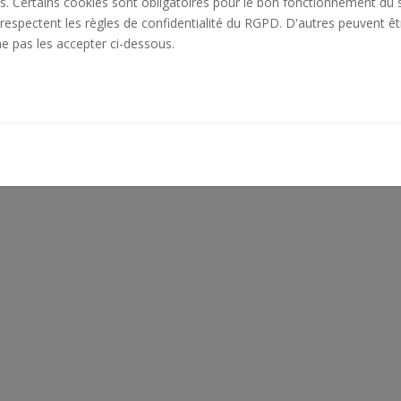
es. Certains cookies sont obligatoires pour le bon fonctionnement du s
de la Paix 56000 Vannes Tél : 02 97 69 11 40 • Mail : pano-vannes@o
respectent les règles de confidentialité du RGPD. D'autres peuvent êt
IRES •
Lundi : de 14h à 18h Du mardi au vendredi : de 9h à 12h / de 1
ne pas les accepter ci-dessous.
a Paix 56000 Vannes © 2022 - PANO VANNES Tous droits réservées -
Mentions l