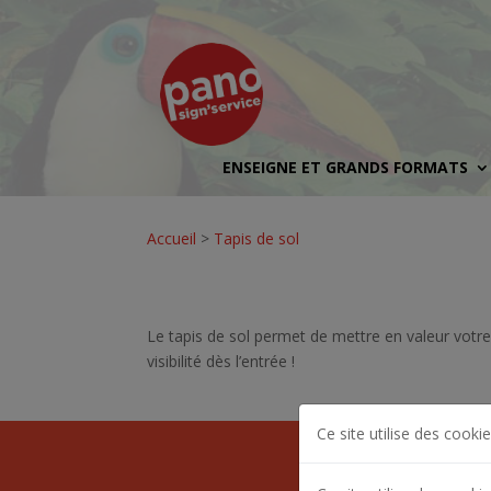
ENSEIGNE ET GRANDS FORMATS
Accueil
>
Tapis de sol
Le tapis de sol permet de mettre en valeur votre 
visibilité dès l’entrée !
Ce site utilise des cookie