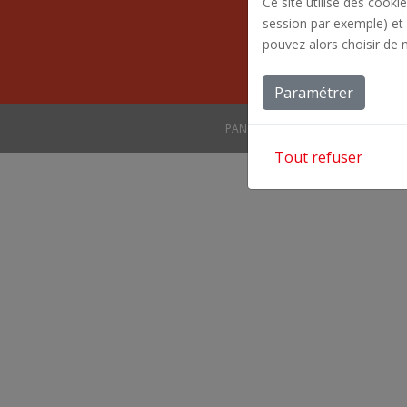
Ce site utilise des cooki
134 bd 
session par exemple) et 
• HORA
pouvez alors choisir de 
Paramétrer
PANO VANNES • 134 boulevard de l
Tout refuser