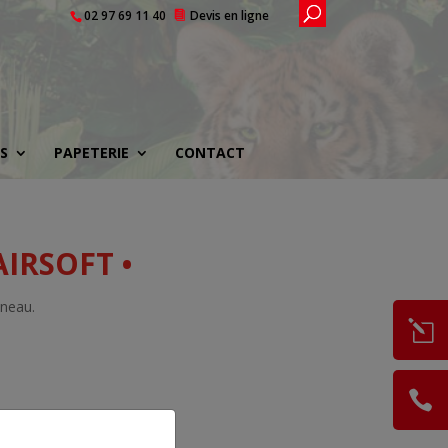
02 97 69 11 40
Devis en ligne
S
PAPETERIE
CONTACT
AIRSOFT •
nneau.