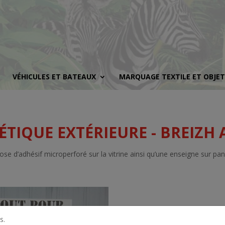
VÉHICULES ET BATEAUX
MARQUAGE TEXTILE ET OBJET
ÉTIQUE EXTÉRIEURE - BREIZH 
e d’adhésif microperforé sur la vitrine ainsi qu’une enseigne sur pa
s.