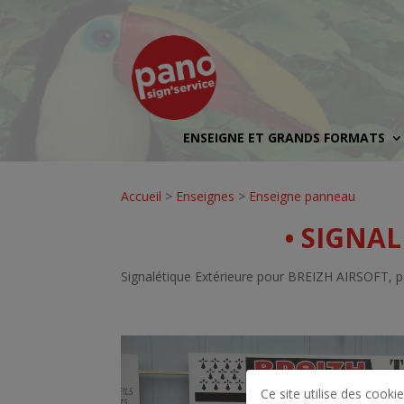
ENSEIGNE ET GRANDS FORMATS
Accueil
>
Enseignes
>
Enseigne panneau
• SIGNAL
Signalétique Extérieure pour BREIZH AIRSOFT, pos
Ce site utilise des cookie