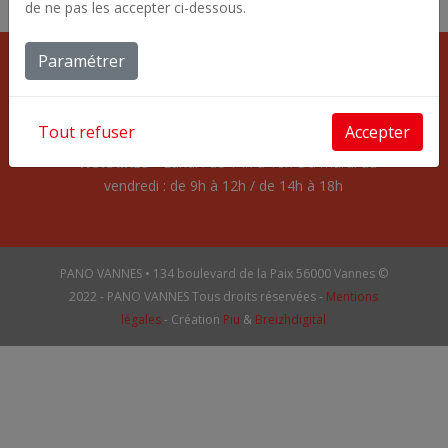
de ne pas les accepter ci-dessous.
Paramétrer
• PANO VANNES •
134 bd de la Paix 56000 Vannes Tél : 02 97 69 11 40 •
Tout refuser
Accepter
Mail : pano-vannes@orange.fr
• HORAIRES •
Lundi : de 14h à 18h Du mardi au
vendredi : de 9h à 12h / de 14h à 18h
PANO VANNES • 134 boulevard de la Paix 56000 Vannes ©
2022 - PANO VANNES Tous droits réservées -
Mentions
légales
- Création
Piu
&
Breizhdigital